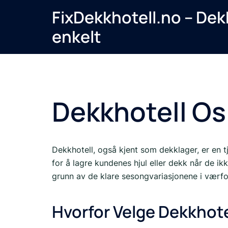
Hopp
FixDekkhotell.no – Dekk
til
enkelt
innhold
Dekkhotell Os
Dekkhotell, også kjent som dekklager, er en t
for å lagre kundenes hjul eller dekk når de ik
grunn av de klare sesongvariasjonene i værf
Hvorfor Velge Dekkhote