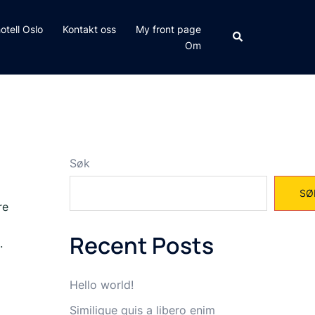
tell Oslo
Kontakt oss
My front page
Search
Om
Søk
SØ
re
Recent Posts
.
Hello world!
Similique quis a libero enim