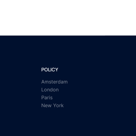
POLICY
Amsterdam
London
Paris
New York